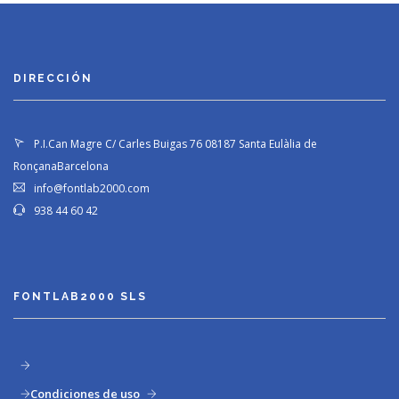
DIRECCIÓN
P.I.Can Magre C/ Carles Buigas 76
08187 Santa Eulàlia de
Ronçana
Barcelona
info@fontlab2000.com
938 44 60 42
FONTLAB2000 SLS
Condiciones de uso