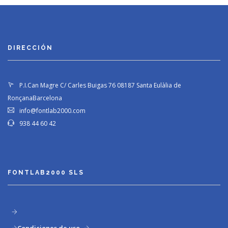
DIRECCIÓN
P.I.Can Magre C/ Carles Buigas 76
08187 Santa Eulàlia de
Ronçana
Barcelona
info@fontlab2000.com
938 44 60 42
FONTLAB2000 SLS