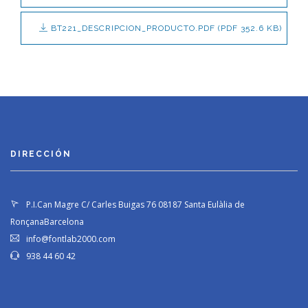
BT221_DESCRIPCION_PRODUCTO.PDF
(PDF 352.6 KB)
DIRECCIÓN
P.I.Can Magre C/ Carles Buigas 76
08187 Santa Eulàlia de
Ronçana
Barcelona
info@fontlab2000.com
938 44 60 42