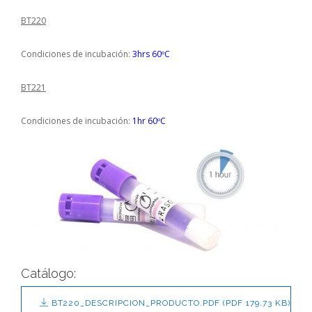
BT220
Condiciones de incubación:
3hrs 60ºC
BT221
Condiciones de incubación:
1hr 60ºC
Catálogo:
BT220_DESCRIPCION_PRODUCTO.PDF
(PDF 179.73 KB)