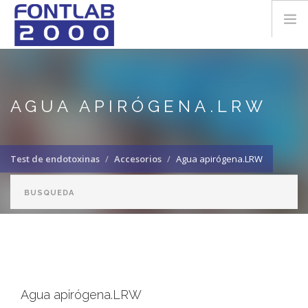
Pasar al contenido principal
LA EMPRESA
AGUA APIRÓGENA.LRW
DESCARGAS
Test de endotoxinas
Accesorios
Agua apirógena.LRW
CONTACTO
info@fontlab2000.com
Agua apirógena.LRW