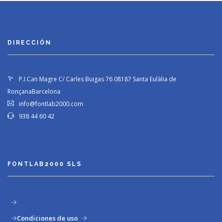
DIRECCIÓN
P.I.Can Magre C/ Carles Buigas 76
08187 Santa Eulàlia de
Ronçana
Barcelona
info@fontlab2000.com
938 44 60 42
FONTLAB2000 SLS
Condiciones de uso