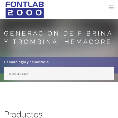
Pasar al contenido principal
LA EMPRESA
GENERACION DE FIBRINA
Y TROMBINA. HEMACORE
DESCARGAS
Hematología y hemostasia
CONTACTO
Generacion de fibrina y trombina. Hemacore
info@fontlab2000.com
Productos